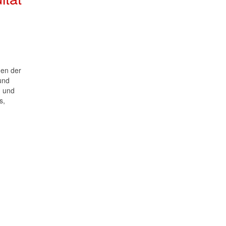
men der
und
- und
s,