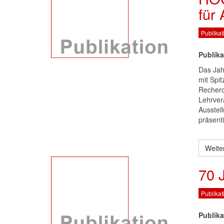
für
Publikat
Publika
Das Jah
mit Spi
Recherc
Lehrver
Ausstel
präsenti
Weite
70 
Publikat
Publika