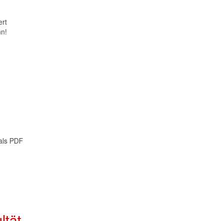
ert
nn!
 als PDF
tät