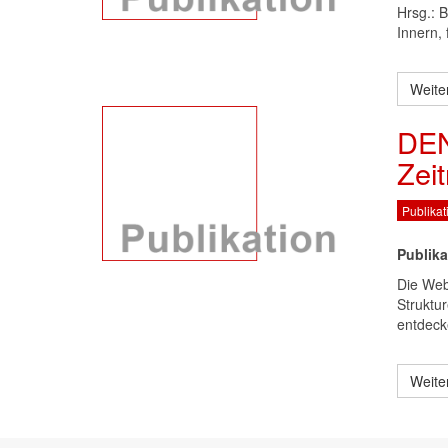
Hrsg.: 
Innern,
Weite
DEN
Zei
Publikat
Publika
Die Web
Struktu
entdeck
Weite