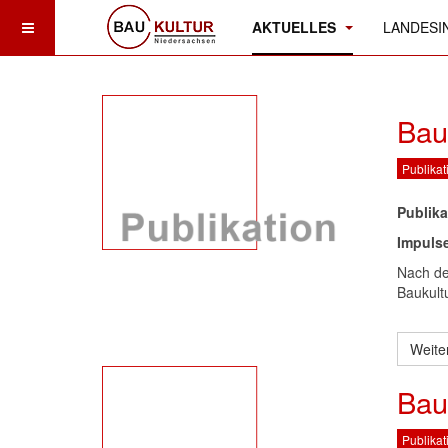
AKTUELLES
LANDESIN
Bau
Publikat
Publika
Impulse
Nach de
Baukult
Weite
Bau
Publikat