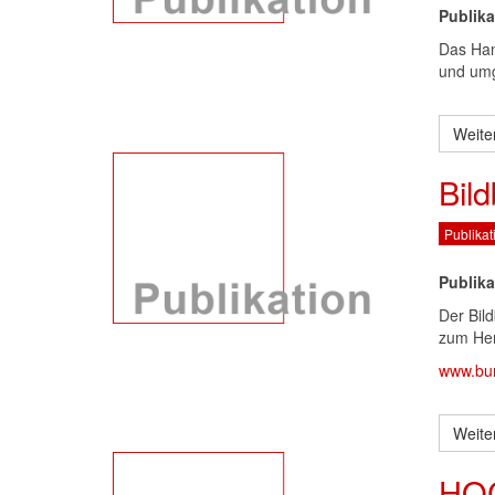
Publika
Das Han
und umg
Weite
Bil
Publikat
Publika
Der Bil
zum Her
www.bun
Weite
HOC