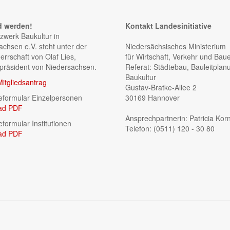
d werden!
Kontakt Landesinitiative
zwerk Baukultur in
achsen e.V. steht unter der
Niedersächsisches Ministerium
errschaft von Olaf Lies,
für Wirtschaft, Verkehr und Bau
rpräsident von Niedersachsen.
Referat: Städtebau, Bauleitplan
Baukultur
Mitgliedsantrag
Gustav-Bratke-Allee 2
formular Einzelpersonen
30169 Hannover
ad PDF
Ansprechpartnerin: Patricia Kor
formular Institutionen
Telefon: (0511) 120 - 30 80
ad PDF