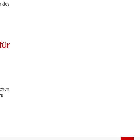
m des
ür
schen
zu